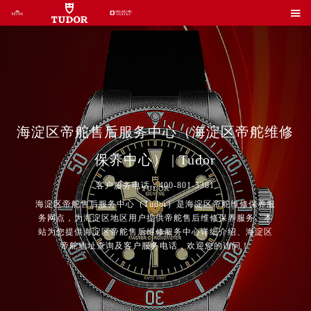

海淀区帝舵售后服务中心（海淀区帝舵维修
保养中心） | Tudor
客户服务电话：400-801-5381
海淀区帝舵售后服务中心（Tudor）是海淀区帝舵维修保养服
务网点，为海淀区地区用户提供帝舵售后维修保养服务。本
站为您提供海淀区帝舵售后维修服务中心详细介绍、海淀区
2026年帝舵中国区售后服务网络优化升级公告
帝舵地址查询及客户服务电话，欢迎您的访问！
2026年8月帝舵全国官方售后客户服务热线：400-801-5381
2026年8月帝舵售后服务中心最新网点地址：
北京市东城区东长安街1号王府井东方广场W3座6层602室（需提前预约）