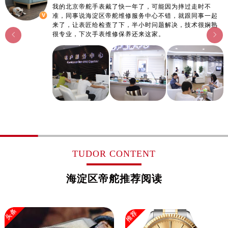
我的北京帝舵手表戴了快一年了，可能因为摔过走时不
浙江省金华市金东区东市南街777号金华万达广场4号楼22楼2209室帝舵售后服务中心（需提前预约）
准，同事说海淀区帝舵维修服务中心不错，就跟同事一起
浙江省丽水市莲都区解放街帝舵售后服务中心（需提前预约）
来了，让表匠给检查了下，半小时问题解决，技术很娴熟
很专业，下次手表维修保养还来这家。


浙江省宁波市江北区大闸南路500号来福士广场办公楼20层2009室帝舵售后服务中心（需提前预约）
浙江省衢州市柯城区上街帝舵售后服务中心（需提前预约）
浙江省绍兴市越城区胜利东路379号世茂天际中心写字楼8层805室帝舵售后服务中心（需提前预约）
浙江省舟山市定海区解放东路帝舵售后服务中心（需提前预约）
澳门特别行政区大堂区议事亭前地（新马路）帝舵售后服务中心（需提前预约）
澳门特别行政区风顺堂区南湾大马路帝舵售后服务中心（需提前预约）
澳门特别行政区花地玛堂区关闸广场帝舵售后服务中心（需提前预约）
澳门特别行政区花王堂区大三巴商圈帝舵售后服务中心（需提前预约）
TUDOR CONTENT
澳门特别行政区嘉模堂区官也街帝舵售后服务中心（需提前预约）
澳门省路氹城市金光大道帝舵售后服务中心（需提前预约）
海淀区帝舵推荐阅读
澳门特别行政区望德堂区塔石广场帝舵售后服务中心（需提前预约）
福建省福州市晋安区竹屿路6号东二环泰禾广场2号楼5层509室帝舵售后服务中心（需提前预约）
头条
推荐
福建省厦门市思明区湖滨东路95号万象城华润大厦B座11层1104室帝舵售后服务中心（需提前预约）