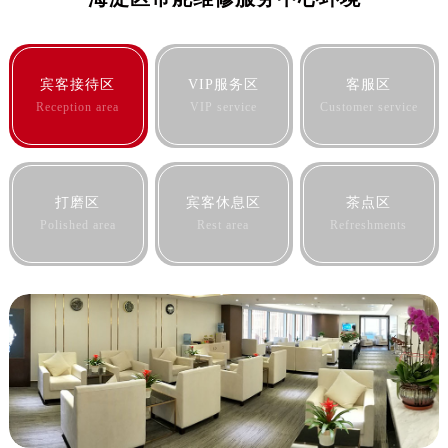
吉林省辽源市龙山区人民大街帝舵售后服务中心（需提前预约）
吉林省梅河口市新华街道梅河大街帝舵售后服务中心（需提前预约）
吉林省四平市铁东区紫气大路与南九经街交汇处帝舵售后服务中心（需提前预约）
宾客接待区
VIP服务区
客服区
吉林省松原市宁江区五环大街帝舵售后服务中心（需提前预约）
Reception area
VIP service
Customer service
吉林省通化市东昌区环通乡江南大街帝舵售后服务中心（需提前预约）
吉林省延边市延吉市解放路帝舵售后服务中心（需提前预约）
辽宁省鞍山市铁东区站前街帝舵售后服务中心（需提前预约）
打磨区
宾客休息区
茶点区
辽宁省本溪市平山区胜利路帝舵售后服务中心（需提前预约）
Polished area
Rest area
Refreshments
辽宁省朝阳市双塔区新华路帝舵售后服务中心（需提前预约）
辽宁省丹东市振兴区七经街帝舵售后服务中心（需提前预约）
辽宁省抚顺市新抚区东一路帝舵售后服务中心（需提前预约）
辽宁省阜新市海州区解放大街帝舵售后服务中心（需提前预约）
辽宁省葫芦岛市连山区中央路帝舵售后服务中心（需提前预约）
辽宁省锦州市古塔区中央大街帝舵售后服务中心（需提前预约）
辽宁省辽阳市白塔区新运大街帝舵售后服务中心（需提前预约）