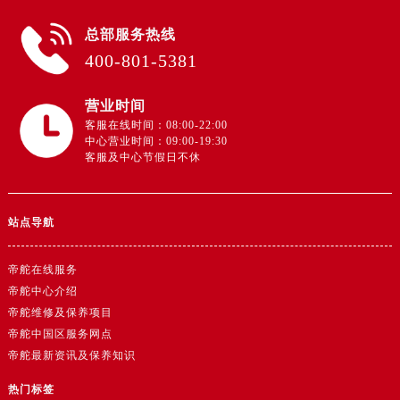
广西壮族自治区玉林市玉州区金玉路帝舵售后服务中心（需提前预约）
总部服务热线
海南省儋州市儋州市那大镇兰洋北路帝舵售后服务中心（需提前预约）
400-801-5381
海南省东方市八所镇解放西路帝舵售后服务中心（需提前预约）
海南省琼海市嘉积镇东风路帝舵售后服务中心（需提前预约）
营业时间
客服在线时间：08:00-22:00
海南省三沙市西沙区西沙群岛永兴岛北京路帝舵售后服务中心（需提前预约）
中心营业时间：09:00-19:30
海南省三亚市吉阳区迎宾路帝舵售后服务中心（需提前预约）
客服及中心节假日不休
海南省万宁市万城镇解放路帝舵售后服务中心（需提前预约）
海南省文昌市文城镇教育东路帝舵售后服务中心（需提前预约）
站点导航
海南省五指山市通什镇三月三大道帝舵售后服务中心（需提前预约）
香港特别行政区尖沙咀区油尖旺区广东道帝舵售后服务中心（需提前预约）
帝舵在线服务
香港特别行政区金钟区中西区金钟道帝舵售后服务中心（需提前预约）
帝舵中心介绍
帝舵维修及保养项目
香港特别行政区九龙区油尖旺区弥敦道帝舵售后服务中心（需提前预约）
帝舵中国区服务网点
香港特别行政区铜锣湾区湾仔区轩尼诗道帝舵售后服务中心（需提前预约）
帝舵最新资讯及保养知识
河南省安阳市文峰区解放大道帝舵售后服务中心（需提前预约）
热门标签
河南省鹤壁市淇滨区九州路帝舵售后服务中心（需提前预约）