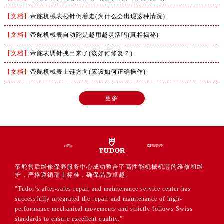
广东省云浮市云城区金山路帝舵售后服务中心（需提前预约）
【文档】
帝舵机械表秒针倒着走(为什么会出现这种情况)
广东省湛江市赤坎区观海北路帝舵售后服务中心（需提前预约）
【文档】
帝舵机械表自动陀是越用越灵活吗(真相揭秘)
广东省肇庆市端州区信安大道与砚都大道交汇处帝舵售后服务中心（需提前预约）
【文档】
帝舵表调针拽出来了(该如何修复？)
广西壮族自治区百色市右江区中山二路帝舵售后服务中心（需提前预约）
广西壮族自治区北海市海城区北京路帝舵售后服务中心（需提前预约）
【文档】
帝舵机械表上链方向(应该如何正确操作)
广西壮族自治区崇左市江州区石景林街道友谊大道与丽川路交汇处帝舵售后服务中心（需提前预约）
更多
广西壮族自治区防城港市港口区金花茶大道帝舵售后服务中心（需提前预约）
广西壮族自治区贵港市港北区港城街道布山大道与仙衣路交叉口帝舵售后服务中心（需提前预约）
广西壮族自治区桂林市秀峰区红岭路帝舵售后服务中心（需提前预约）
广西壮族自治区河池市金城江区金城江街道朝阳路帝舵售后服务中心（需提前预约）
广西壮族自治区贺州市八步区城东街道灵峰南路帝舵售后服务中心（需提前预约）
帝舵售后维修保养服务中心成功整合了高性能机械机芯的维修和维
广西壮族自治区来宾市兴宾区桂中大道帝舵售后服务中心（需提前预约）
护，严格遵循瑞士标准，确保品质卓越。
"Tudor’s after-sales repair and maintenance service center has
广西壮族自治区柳州市城中区中山中路帝舵售后服务中心（需提前预约）
successfully integrated the repair and maintenance of high-
广西壮族自治区钦州市钦南区金海湾东大街帝舵售后服务中心（需提前预约）
performance mechanical movements and strictly follows Swiss
standards to ensure excellent quality.”
广西壮族自治区梧州市万秀区龙湖镇高旺路帝舵售后服务中心（需提前预约）