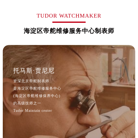
辽宁省盘锦市兴隆台区石油大街帝舵售后服务中心（需提前预约）
辽宁省铁岭市银州区南马路帝舵售后服务中心（需提前预约）
TUDOR WATCHMAKER
辽宁省营口市站前区市府路与渤海大街交叉口帝舵售后服务中心（需提前预约）
辽宁省沈阳市沈河区中街路137号亨得利名表维修授权店1楼帝舵售后服务中心（需提前预约）
海淀区帝舵维修服务中心制表师
辽宁省沈阳市沈河区中街路83号亨得利名表维修授权店1楼帝舵售后服务中心（需提前预约）
北京市朝阳区建国门外大街甲6号华熙国际中心D座11层1102室帝舵售后服务中心（需提前预约）
北京市东城区东长安街1号王府井东方广场W3座6层602室帝舵售后服务中心（需提前预约）
河北省保定市竞秀区朝阳北大街北国先天下帝舵售后服务中心（需提前预约）
托马斯·贾尼尼
内蒙古自治区阿拉善盟市左旗土尔扈特大街帝舵售后服务中心（需提前预约）
资深北京帝舵制表师
内蒙古自治区巴彦淖尔市临河区新华街帝舵售后服务中心（需提前预约）
是海淀区帝舵维修服务中心
内蒙古自治区包头市青山区幸福路甲3号王府井百货名表维修帝舵售后服务中心（需提前预约）
(海淀区帝舵维修保养中心)
内蒙古自治区赤峰市红山区哈达街帝舵售后服务中心（需提前预约）
的高级技师之一
Tudor Maintain center
内蒙古自治区鄂尔多斯市东胜区伊金霍洛街帝舵售后服务中心（需提前预约）
内蒙古自治区呼伦贝尔市海拉尔区中央街帝舵售后服务中心（需提前预约）
内蒙古自治区通辽市科尔沁区明仁大街帝舵售后服务中心（需提前预约）