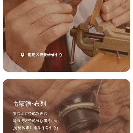
内蒙古自治区乌海市海勃湾区人民南路帝舵售后服务中心（需提前预约）
内蒙古自治区乌兰察布市集宁区恩和大街帝舵售后服务中心（需提前预约）
内蒙古自治区锡林郭勒盟市锡林浩特市光明街与额尔敦路交叉口帝舵售后服务中心（需提前预约）
内蒙古自治区兴安盟市乌兰浩特市兴安大街帝舵售后服务中心（需提前预约）
山西省大同市平城区迎宾街帝舵售后服务中心（需提前预约）
山西省晋城市城区黄华街帝舵售后服务中心（需提前预约）

山西省晋中市榆次区顺城街帝舵售后服务中心（需提前预约）
海淀区帝舵维修中心
山西省临汾市尧都区解放路帝舵售后服务中心（需提前预约）
山西省吕梁市离石区永宁中路与建设街交叉口帝舵售后服务中心（需提前预约）
山西省朔州市朔城区怡西路与鄯阳西街交汇处帝舵售后服务中心（需提前预约）
山西省忻州市忻府区和平东街与七一南路交叉口帝舵售后服务中心（需提前预约）
山西省阳泉市郊区平阳东街与新城大道交叉口帝舵售后服务中心（需提前预约）
雷蒙德·布列
山西省运城市盐湖区河东街帝舵售后服务中心（需提前预约）
资深北京帝舵制表师
山西省长治市潞州区英雄中路帝舵售后服务中心（需提前预约）
是海淀区帝舵维修服务中心
山西省太原市迎泽区迎泽街道解放路15号亨得利名表维修授权店3楼帝舵售后服务中心（需提前预约）
(海淀区帝舵维修保养中心)