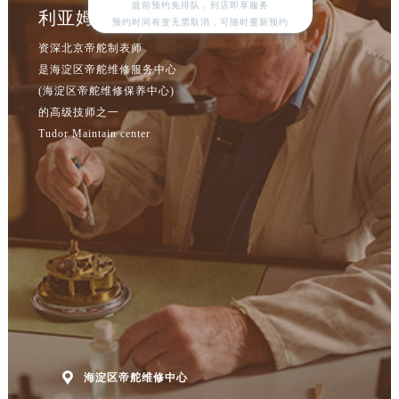
提前预约免排队，到店即享服务
安徽省宣城市宣州区叠嶂西路帝舵售后服务中心（需提前预约）
利亚姆·布朗
预约时间有变无需取消，可随时重新预约
福建省龙岩市新罗区九一南路帝舵售后服务中心（需提前预约）
资深北京帝舵制表师
福建省南平市建阳区人民西路帝舵售后服务中心（需提前预约）
是海淀区帝舵维修服务中心
福建省宁德市蕉城区天湖东路帝舵售后服务中心（需提前预约）
(海淀区帝舵维修保养中心)
的高级技师之一
福建省莆田市城厢区霞林街道荔华东大道帝舵售后服务中心（需提前预约）
Tudor Maintain center
福建省三明市三元区东乾二路帝舵售后服务中心（需提前预约）
福建省漳州市龙文区步港路帝舵售后服务中心（需提前预约）
江苏省常州市新北区龙锦路1590号现代传媒中心5号楼10层1008室帝舵售后服务中心（需提前预约）
江苏省淮安市清江浦区淮海北路帝舵售后服务中心（需提前预约）
江苏省连云港市海州区通灌北路帝舵售后服务中心（需提前预约）
江苏省南京市秦淮区中山南路1号南京中心22层22-C1-C3室帝舵售后服务中心（需提前预约）
江苏省宿迁市宿城区西湖路帝舵售后服务中心（需提前预约）
江苏省泰州市海陵区永定东路399号置地商务中心东塔（华润万象城）17层1706室帝舵售后服务中心（需提前预约）
江苏省徐州市鼓楼区淮海东路29号苏宁广场IFC国际金融中心35层3508室帝舵售后服务中心（需提前预约）

海淀区帝舵维修中心
江苏省盐城市盐都区世纪大道5号盐城金融城写字楼1号楼16层1604室帝舵售后服务中心（需提前预约）