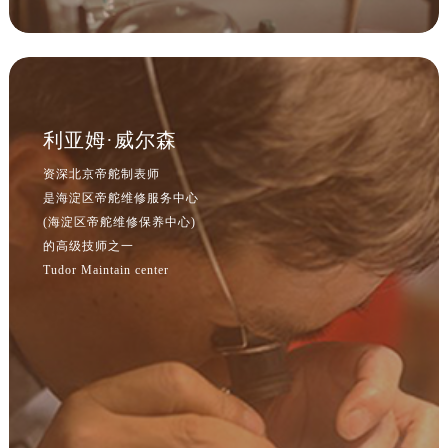
江苏省扬州市邗江区国展路29号星耀天地写字楼1号楼18层1803室帝舵售后服务中心（需提前预约）
江苏省镇江市京口区中山东路帝舵售后服务中心（需提前预约）
江西省抚州市临川区赣东大道帝舵售后服务中心（需提前预约）
江西省赣州市章贡区文清路帝舵售后服务中心（需提前预约）
江西省吉安市吉州区井冈山大道帝舵售后服务中心（需提前预约）
利亚姆·威尔森
江西省景德镇市珠山区珠山中路帝舵售后服务中心（需提前预约）
资深北京帝舵制表师
江西省九江市浔阳区浔阳路帝舵售后服务中心（需提前预约）
是海淀区帝舵维修服务中心
江西省南昌市红谷滩新区红谷中大道998号绿地双子塔（中央广场）A1座办公楼14层14-07室帝舵售后服务中心（需提前预约）
(海淀区帝舵维修保养中心)
的高级技师之一
江西省萍乡市安源区萍安北大道与康庄路交叉口帝舵售后服务中心（需提前预约）
Tudor Maintain center
江西省上饶市信州区滨江西路帝舵售后服务中心（需提前预约）
江西省新余市渝水区北湖西路帝舵售后服务中心（需提前预约）
江西省宜春市袁州区中山中路帝舵售后服务中心（需提前预约）
江西省鹰潭市月湖区胜利东路帝舵售后服务中心（需提前预约）
山东省德州市德城区东风中路帝舵售后服务中心（需提前预约）
山东省东营市东营区济南路帝舵售后服务中心（需提前预约）