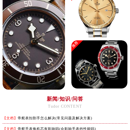
广东省潮州市潮安区新风路与潮汕路交汇处帝舵售后服务中心（需提前预约）
广东省广州市天河区天河路230号万菱汇国际中心A塔7层704室帝舵售后服务中心（需提前预约）
广东省广州市越秀区环市东路371-375号世界贸易中心大厦南塔15层1507室帝舵售后服务中心（需提前预约）
广东省河源市源城区越王大道帝舵售后服务中心（需提前预约）
广东省惠州市惠城区江北文昌一路7号华贸大厦（华贸天地）1座30层30-05室帝舵售后服务中心（需提前预约）
推荐
广东省江门市蓬江区广场西路帝舵售后服务中心（需提前预约）
广东省揭阳市榕城进贤门步行街帝舵售后服务中心（需提前预约）
广东省茂名市电白区水东街道迎宾大道帝舵售后服务中心（需提前预约）
广东省梅州市梅江区金燕大道帝舵售后服务中心（需提前预约）
广东省清远市清城区湖西路帝舵售后服务中心（需提前预约）
广东省汕头市龙湖区长平路帝舵售后服务中心（需提前预约）
新闻/知识/问答
广东省汕尾市城区香洲街道园林社区翠园街帝舵售后服务中心（需提前预约）
Tudor CONTENT
广东省韶关市武江区芙蓉新区与老城中心交汇处帝舵售后服务中心（需提前预约）
广东省深圳市罗湖区深南东路5001号华润大厦17层1701室帝舵售后服务中心（需提前预约）
【文档】
帝舵表扣割手怎么解决(常见问题及解决方案)
广东省阳江市江城区东风一路帝舵售后服务中心（需提前预约）
【文档】
帝舵手表换机芯有影响吗(会影响手表的性能吗)