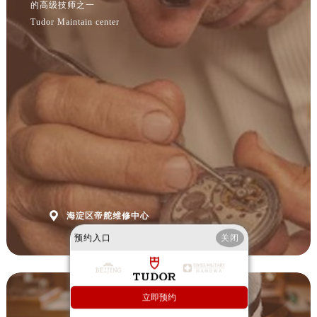
的高级技师之一
天津市和平区赤峰道136号天津国际金融中心26层2603室帝舵售后服务中心（需提前预约）
Tudor Maintain center
安徽省安庆市迎江区人民路帝舵售后服务中心（需提前预约）
安徽省蚌埠市蚌山区淮河路帝舵售后服务中心（需提前预约）
安徽省亳州市谯城区魏武大道帝舵售后服务中心（需提前预约）
安徽省池州市贵池区长江路帝舵售后服务中心（需提前预约）
安徽省滁州市琅琊区南谯北路帝舵售后服务中心（需提前预约）
安徽省阜阳市颍州区颍州北路帝舵售后服务中心（需提前预约）
安徽省淮北市相山区淮海路帝舵售后服务中心（需提前预约）
安徽省淮南市田家庵区国庆中路帝舵售后服务中心（需提前预约）
安徽省黄山市屯溪区黄山西路帝舵售后服务中心（需提前预约）

海淀区帝舵维修中心
安徽省六安市金安区解放中路帝舵售后服务中心（需提前预约）
预约入口
关闭
安徽省马鞍山市雨山区湖南西路帝舵售后服务中心（需提前预约）
安徽省宿州市埇桥区人民中路帝舵售后服务中心（需提前预约）
安徽省铜陵市铜官区石城大道帝舵售后服务中心（需提前预约）
立即预约
安徽省芜湖市镜湖区中山路步行街帝舵售后服务中心（需提前预约）