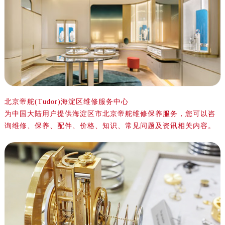
南昌市红谷滩新区红谷中大道998号绿地双子塔（中央广场）A1座办公楼14层14-07室（需提前预约）
济南市历下区经十路11111号华润中心写字楼（万象城）15层1508室（需提前预约）
广州市天河区天河路230号万菱汇国际中心A塔7层704室（需提前预约）
广州市越秀区环市东路371-375号世界贸易中心大厦南塔15层1507室（需提前预约）
深圳市罗湖区深南东路5001号华润大厦17层1701室（需提前预约）
惠州市惠城区江北文昌一路7号华贸大厦（华贸天地）1座30层30-05室（需提前预约）
北京帝舵(Tudor)海淀区维修服务中心
厦门市思明区湖滨东路95号万象城华润大厦B座11层1104室（需提前预约）
为中国大陆用户提供海淀区市北京帝舵维修保养服务，您可以咨
福州市晋安区竹屿路6号东二环泰禾广场2号楼5层509室（需提前预约）
询维修、保养、配件、价格、知识、常见问题及资讯相关内容。
成都市锦江区人民东路6号SAC东原中心24层2406B室（需提前预约）
重庆市江北区观音桥步行街2号融恒时代广场9层902室（需提前预约）
长沙市芙蓉区建湘路393号世茂环球金融中心写字楼10层1013室（需提前预约）
郑州市二七区民主路10号华润大厦29层2905室（需提前预约）
太原市迎泽区迎泽街道解放路15号亨得利名表维修授权店3楼（需提前预约）
沈阳市沈河区中街路137号亨得利名表维修授权店1楼（需提前预约）
沈阳市沈河区中街路83号亨得利名表维修授权店1楼（需提前预约）