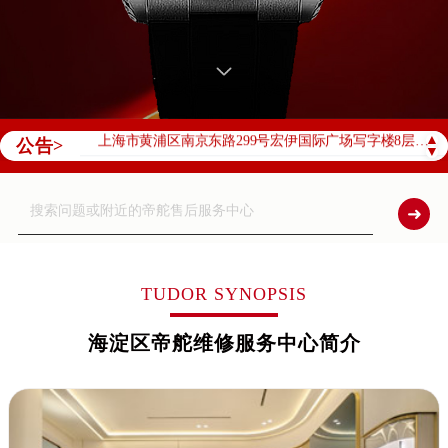
北京市朝阳区建国门外大街甲6号华熙国际中心D座11层1102室（需提前预约）
天津市和平区赤峰道136号天津国际金融中心26层2603室（需提前预约）
上海市徐汇区虹桥路3号港汇中心2座37层3705室（需提前预约）
上海市黄浦区南京东路299号宏伊国际广场写字楼8层806室（需提前预约）
▲
公告>
南京市秦淮区中山南路1号南京中心22层22-C1-C3室（需提前预约）
▼
常州市新北区龙锦路1590号现代传媒中心5号楼10层1008室（需提前预约）
徐州市鼓楼区淮海东路29号苏宁广场IFC国际金融中心35层3508室（需提前预约）
扬州市邗江区国展路29号星耀天地写字楼1号楼18层1803室（需提前预约）
盐城市盐都区世纪大道5号盐城金融城写字楼1号楼16层1604室（需提前预约）
TUDOR SYNOPSIS
泰州市海陵区永定东路399号置地商务中心东塔（华润万象城）17层1706室（需提前预约）
宁波市江北区大闸南路500号来福士广场办公楼20层2009室（需提前预约）
海淀区帝舵维修服务中心简介
杭州市上城区钱江路1366号华润大厦A座5层503-5室（需提前预约）
金华市金东区东市南街777号金华万达广场4号楼22楼2209室（需提前预约）
绍兴市越城区胜利东路379号世茂天际中心写字楼8层805室（需提前预约）
嘉兴市南湖区广益路705号嘉兴世界贸易中心A座13层1304室（需提前预约）