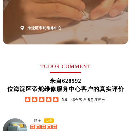
山东省济南市历下区经十路11111号华润中心写字楼（万象城）15层1508室帝舵售后服务中心（需提前预约）
山东省济宁市任城区太白楼路帝舵售后服务中心（需提前预约）
山东省莱芜市文化南路8号银座商城名表维修一楼名表维修帝舵售后服务中心（需提前预约）

海淀区帝舵维修中心
山东省临沂市兰山区解放路帝舵售后服务中心（需提前预约）
山东省日照市东港区烟台路帝舵售后服务中心（需提前预约）
山东省泰安市泰山区财源街道泰山大街帝舵售后服务中心（需提前预约）
山东省威海市环翠区新威海路89号振华商厦一楼名表维修帝舵售后服务中心（需提前预约）
山东省潍坊市奎文区东风东街帝舵售后服务中心（需提前预约）
TUDOR COMMENT
山东省枣庄市滕州市北辛路与善国路交叉口帝舵售后服务中心（需提前预约）
来自
628592
山东省淄博市张店区金晶大道帝舵售后服务中心（需提前预约）
位海淀区帝舵维修服务中心客户的真实评价
上海市黄浦区南京东路299号宏伊国际广场写字楼8层806室帝舵售后服务中心（需提前预约）





5.0
综合客户满意度评分
上海市徐汇区虹桥路3号港汇中心2座37层3705室帝舵售后服务中心（需提前预约）
浙江省杭州市上城区钱江路1366号华润大厦A座5层503-5室帝舵售后服务中心（需提前预约）
浙江省湖州市吴兴区劳动路帝舵售后服务中心（需提前预约）
Lv6
川娃子
浙江省嘉兴市南湖区广益路705号嘉兴世界贸易中心A座13层1304室帝舵售后服务中心（需提前预约）