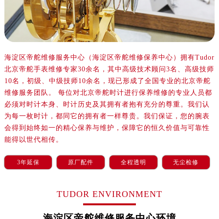
黑龙江省大庆市萨尔图区会战大街帝舵售后服务中心（需提前预约）
黑龙江省鹤岗市向阳区红军路帝舵售后服务中心（需提前预约）
黑龙江省黑河市爱辉区中央街帝舵售后服务中心（需提前预约）
海淀区帝舵维修服务中心（海淀区帝舵维修保养中心）拥有Tudor
黑龙江省鸡西市鸡冠区红军路帝舵售后服务中心（需提前预约）
北京帝舵手表维修专家30余名，其中高级技术顾问3名、高级技师
黑龙江省佳木斯市向阳区长安路帝舵售后服务中心（需提前预约）
10名，初级、中级技师10余名，现已形成了全国专业的北京帝舵
黑龙江省牡丹江市东安区太平路帝舵售后服务中心（需提前预约）
维修服务团队。 每位对北京帝舵时计进行保养维修的专业人员都
黑龙江省七台河市桃山区大同街帝舵售后服务中心（需提前预约）
必须对时计本身、时计历史及其拥有者抱有充分的尊重。我们认
为每一枚时计，都同它的拥有者一样尊贵。我们保证，您的腕表
黑龙江省齐齐哈尔市龙沙区龙华路帝舵售后服务中心（需提前预约）
会得到始终如一的精心保养与维护，保障它的恒久价值与可靠性
黑龙江省双鸭山市尖山区新兴大街帝舵售后服务中心（需提前预约）
能得以世代相传。
黑龙江省绥化市北林区新华街与康庄路交叉口帝舵售后服务中心（需提前预约）
黑龙江省伊春市伊美区通河路帝舵售后服务中心（需提前预约）
3年延保
原厂配件
全程透明
无尘检修
吉林省白城市洮北区明仁南街帝舵售后服务中心（需提前预约）
吉林省白山市浑江区浑江大街帝舵售后服务中心（需提前预约）
TUDOR ENVIRONMENT
吉林省吉林市船营区河南街帝舵售后服务中心（需提前预约）
海淀区帝舵维修服务中心环境