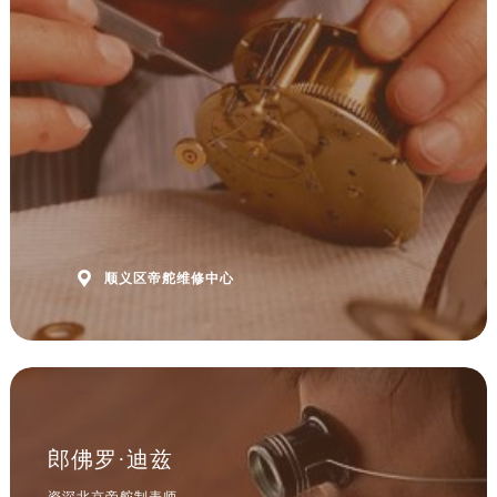

顺义区帝舵维修中心
郎佛罗·迪兹