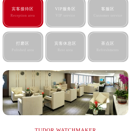
宾客接待区
VIP服务区
客服区
Reception area
VIP service
Customer service
打磨区
宾客休息区
茶点区
Polished area
Rest area
Refreshments
TUDOR WATCHMAKER