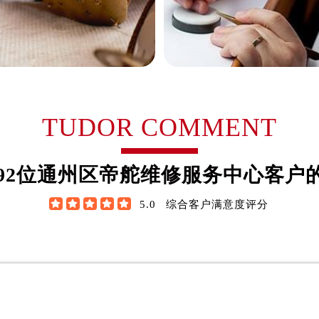
里·埃卢
郎佛罗·迪兹
TUDOR COMMENT
京帝舵制表师
资深北京帝舵制表师
区帝舵维修服务中心
是通州区帝舵维修服务中心
92
位通州区帝舵维修服务中心客户
区帝舵维修保养中心)
(通州区帝舵维修保养中心)
技师之一
的高级技师之一





5.0
综合客户满意度评分
Maintain center
Tudor Maintain center

通州区帝舵维修中心
通州区帝舵维修中心