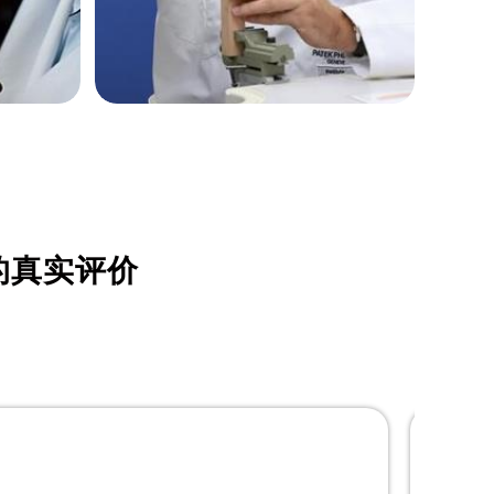
劳里·鲍威尔
资深北京帝舵制表师
是通州区帝舵维修服务中心
的真实评价
(通州区帝舵维修保养中心)
的高级技师之一
Tudor Maintain center

通州区帝舵维修中心