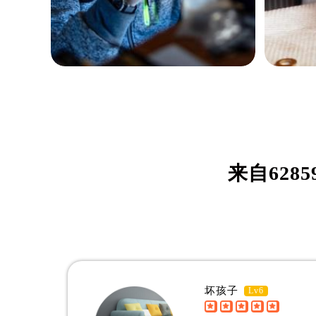
切斯特·莫里斯
拉
资深北京帝舵制表师
资深北
是通州区帝舵维修服务中心
是通州
来自
6285
(通州区帝舵维修保养中心)
(通州
的高级技师之一
的高级
Tudor Maintain center
Tudor 
坏孩子
Lv6


通州区帝舵维修中心