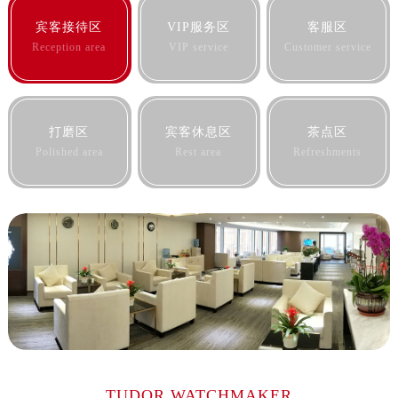
宾客接待区
VIP服务区
客服区
Reception area
VIP service
Customer service
打磨区
宾客休息区
茶点区
Polished area
Rest area
Refreshments
TUDOR WATCHMAKER