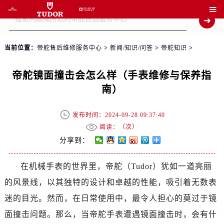

当前位置：
帝舵售后维修服务中心
>
新闻/知识/问答
>
帝舵知识
>
帝舵镜面撞击会怎么样（手表维修与保养指
南）
发布时间：2024-09-28 09:37:40
阅读：（
次）
分享到：
在机械手表的世界里，帝舵（Tudor）犹如一道亮丽
的风景线，以其独特的设计和卓越的性能，吸引着无数表
迷的目光。然而，在日常使用中，最令人担心的莫过于镜
面撞击问题。那么，当帝舵手表遭遇镜面撞击时，会有什