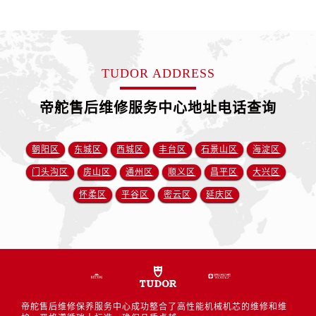
TUDOR ADDRESS
帝舵售后维修服务中心地址电话查询
朝阳区
东城区
西城区
丰台区
石景山区
海淀区
门头沟区
房山区
通州区
顺义区
昌平区
大兴区
怀柔区
平谷区
密云区
延庆区
帝舵售后维修保养服务中心成功整合了高性能机械机芯的维修和维