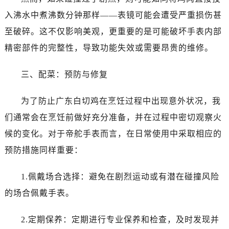
入沸水中煮沸数分钟那样——表镜可能会遭受严重损伤甚
至破碎。这不仅影响美观，更重要的是可能破坏手表内部
精密部件的完整性，导致功能失效或需要昂贵的维修。
三、配菜：预防与修复
为了防止广东白切鸡在烹饪过程中出现意外状况，我
们通常会在烹饪前做好充分准备，并在过程中密切观察火
候的变化。对于帝舵手表而言，在日常使用中采取相应的
预防措施同样重要：
1.佩戴场合选择：避免在剧烈运动或有潜在碰撞风险
的场合佩戴手表。
2.定期保养：定期进行专业保养和检查，及时发现并