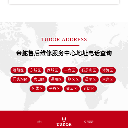
TUDOR ADDRESS
帝舵售后维修服务中心地址电话查询
朝阳区
东城区
西城区
丰台区
石景山区
海淀区
门头沟区
房山区
通州区
顺义区
昌平区
大兴区
怀柔区
平谷区
密云区
延庆区