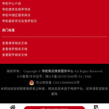
帝舵中心介绍
帝舵维修及保养项目
帝舵中国区服务网点
帝舵最新资讯及保养知识
热门标签
查看维修相关文档
查看保养相关文档
查看配件相关文档
版权所有：
Copyright ©
帝舵售后维修服务中心
All Rights Reserved
ICP备案/许可证号：
陕ICP备2025073640号-34
|
XML
京公网安备 11011306006028号
本网站拟告知顾客维修表之种类，网站信息来源于网络平台，如有侵权请联系
删除
