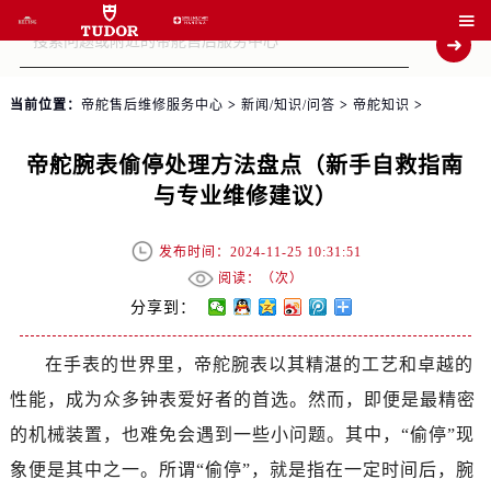

当前位置：
帝舵售后维修服务中心
>
新闻/知识/问答
>
帝舵知识
>
帝舵腕表偷停处理方法盘点（新手自救指南
与专业维修建议）
发布时间：2024-11-25 10:31:51
阅读：（
次）
分享到：
在手表的世界里，帝舵腕表以其精湛的工艺和卓越的
性能，成为众多钟表爱好者的首选。然而，即便是最精密
的机械装置，也难免会遇到一些小问题。其中，“偷停”现
象便是其中之一。所谓“偷停”，就是指在一定时间后，腕