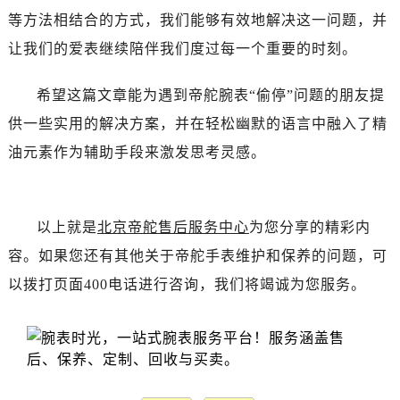
等方法相结合的方式，我们能够有效地解决这一问题，并
让我们的爱表继续陪伴我们度过每一个重要的时刻。
希望这篇文章能为遇到帝舵腕表“偷停”问题的朋友提
供一些实用的解决方案，并在轻松幽默的语言中融入了精
油元素作为辅助手段来激发思考灵感。
以上就是
北京帝舵售后服务中心
为您分享的精彩内
容。如果您还有其他关于帝舵手表维护和保养的问题，可
以拨打页面400电话进行咨询，我们将竭诚为您服务。