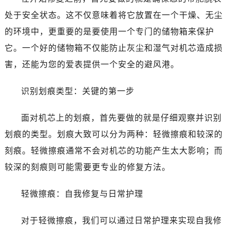
处于安全状态。这不仅意味着将它放置在一个干燥、无尘
的环境中，更重要的是要使用一个专门的储物箱来保护
它。一个好的储物箱不仅能防止灰尘和湿气对机芯造成损
害，还能为您的爱表提供一个安全的避风港。
识别划痕类型：关键的第一步
面对机芯上的划痕，首先要做的就是仔细观察并识别
划痕的类型。划痕大致可以分为两种：轻微擦痕和较深的
刻痕。轻微擦痕通常不会对机芯的功能产生太大影响；而
较深的刻痕则可能需要更专业的修复方法。
轻微擦痕：自我修复与日常护理
对于轻微擦痕，我们可以通过日常护理来实现自我修