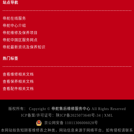
站点导航
帝舵在线服务
帝舵中心介绍
帝舵维修及保养项目
帝舵中国区服务网点
帝舵最新资讯及保养知识
热门标签
查看维修相关文档
查看保养相关文档
查看配件相关文档
版权所有：
Copyright ©
帝舵售后维修服务中心
All Rights Reserved
ICP备案/许可证号：
陕ICP备2025073640号-34
|
XML
京公网安备 11011306006028号
本网站拟告知顾客维修表之种类，网站信息来源于网络平台，如有侵权请联系