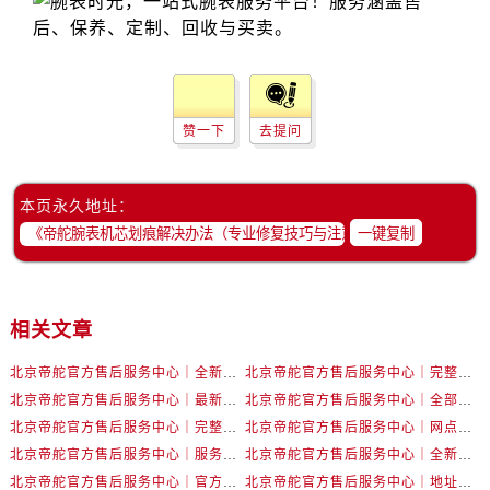
赞一下
去提问
本页永久地址：
一键复制
相关文章
北京帝舵官方售后服务中心｜全新地址及售后电话权威信息公示（2026年7月最新）
北京帝舵官方售后服务中心｜完整地址及服务热线权威信息公示（2026年7月最新）
北京帝舵官方售后服务中心｜最新地址与官方维修热线权威信息公示（2026年7月最新）
北京帝舵官方售后服务中心｜全部地址与售后热线电话权威信息公示（2026年7月最新）
北京帝舵官方售后服务中心｜完整网点地址及官方热线权威信息公示（2026年7月最新）
北京帝舵官方售后服务中心｜网点地址及服务热线权威信息公示（2026年7月最新）
北京帝舵官方售后服务中心｜服务热线及全部网点地址权威信息公示（2026年7月最新）
北京帝舵官方售后服务中心｜全新维修地址及官方热线权威信息公示（2026年7月最新）
北京帝舵官方售后服务中心｜官方地址及售后服务电话权威信息公示（2026年7月最新）
北京帝舵官方售后服务中心｜地址与客户服务热线权威信息公示（2026年7月最新）