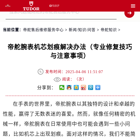

当前位置：
帝舵售后维修服务中心
>
新闻/知识/问答
>
帝舵知识
>
帝舵腕表机芯划痕解决办法（专业修复技巧
与注意事项）
发布时间：2025-04-06 11:51:07
阅读：（
次）
分享到：
在手表的世界里，帝舵腕表以其独特的设计和卓越的
性能，赢得了无数表迷的喜爱。然而，就像任何精密的机
械一样，帝舵腕表在日常使用中也可能会遇到一些小问
题，比如机芯上出现划痕。面对这样的情况，我们不能简