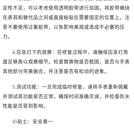
定性不足，可以考虑使用透明胶带进行加固。将胶带缠绕
在表耳和替代品之间或直接粘贴在需要固定的位置上。注
意不要使用过量胶带，以免影响美观或造成不必要的压
力。
4.应急灯下的观察：在修复过程中，请确保应急灯亮
度足够高以观察细节。检查替换物是否稳固、是否与手表
其他部分完美融合，并注意是否有松动的迹象。
5.测试功能：一旦完成临时修复，请将手表重新佩戴
并测试其功能是否正常。确保时间准确无误，并检查防水
性能是否受到影响。
小贴士：安全第一