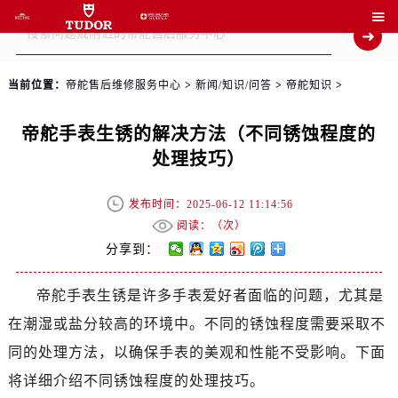

当前位置：
帝舵售后维修服务中心
>
新闻/知识/问答
>
帝舵知识
>
帝舵手表生锈的解决方法（不同锈蚀程度的
处理技巧）
发布时间：2025-06-12 11:14:56
阅读：（
次）
分享到：
帝舵手表生锈是许多手表爱好者面临的问题，尤其是
在潮湿或盐分较高的环境中。不同的锈蚀程度需要采取不
同的处理方法，以确保手表的美观和性能不受影响。下面
将详细介绍不同锈蚀程度的处理技巧。