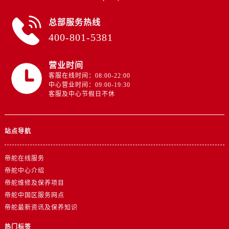
总部服务热线
400-801-5381
营业时间
客服在线时间：08:00-22:00
中心营业时间：09:00-19:30
客服及中心节假日不休
站点导航
帝舵在线服务
帝舵中心介绍
帝舵维修及保养项目
帝舵中国区服务网点
帝舵最新资讯及保养知识
热门标签