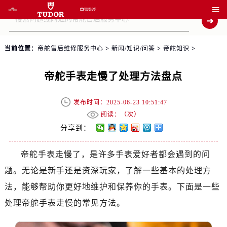

当前位置：
帝舵售后维修服务中心
>
新闻/知识/问答
>
帝舵知识
>
帝舵手表走慢了处理方法盘点
发布时间：2025-06-23 10:51:47
阅读：（
次）
分享到：
帝舵手表走慢了，是许多手表爱好者都会遇到的问
题。无论是新手还是资深玩家，了解一些基本的处理方
法，能够帮助你更好地维护和保养你的手表。下面是一些
处理帝舵手表走慢的常见方法。