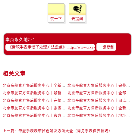
赞一下
去提问
本页永久地址：
一键复制
相关文章
北京帝舵官方售后服务中心｜全新地址及售后电话权威信息公示（2026年7月最新）
北京帝舵官方售后服务中心｜完整地址及服务热线权威信息公示（2026年7月最新）
北京帝舵官方售后服务中心｜最新地址与官方维修热线权威信息公示（2026年7月最新）
北京帝舵官方售后服务中心｜全部地址与售后热线电话权威信息公示（2026年7月最新）
北京帝舵官方售后服务中心｜完整网点地址及官方热线权威信息公示（2026年7月最新）
北京帝舵官方售后服务中心｜网点地址及服务热线权威信息公示（2026年7月最新）
北京帝舵官方售后服务中心｜服务热线及全部网点地址权威信息公示（2026年7月最新）
北京帝舵官方售后服务中心｜全新维修地址及官方热线权威信息公示（2026年7月最新）
北京帝舵官方售后服务中心｜官方地址及售后服务电话权威信息公示（2026年7月最新）
北京帝舵官方售后服务中心｜地址与客户服务热线权威信息公示（2026年7月最新）
上一篇：
帝舵手表表带掉色解决方法大全（常见手表保养技巧）