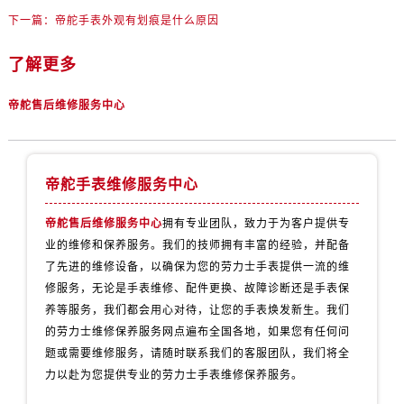
下一篇：
帝舵手表外观有划痕是什么原因
了解更多
帝舵售后维修服务中心
帝舵手表维修服务中心
帝舵售后维修服务中心
拥有专业团队，致力于为客户提供专
业的维修和保养服务。我们的技师拥有丰富的经验，并配备
了先进的维修设备，以确保为您的劳力士手表提供一流的维
修服务，无论是手表维修、配件更换、故障诊断还是手表保
养等服务，我们都会用心对待，让您的手表焕发新生。我们
的劳力士维修保养服务网点遍布全国各地，如果您有任何问
题或需要维修服务，请随时联系我们的客服团队，我们将全
力以赴为您提供专业的劳力士手表维修保养服务。