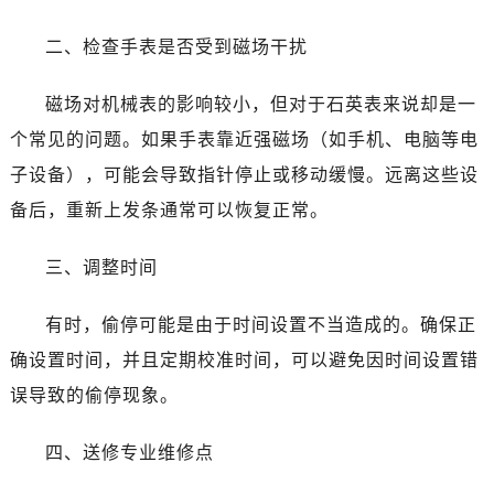
二、检查手表是否受到磁场干扰
磁场对机械表的影响较小，但对于石英表来说却是一
个常见的问题。如果手表靠近强磁场（如手机、电脑等电
子设备），可能会导致指针停止或移动缓慢。远离这些设
备后，重新上发条通常可以恢复正常。
三、调整时间
有时，偷停可能是由于时间设置不当造成的。确保正
确设置时间，并且定期校准时间，可以避免因时间设置错
误导致的偷停现象。
四、送修专业维修点