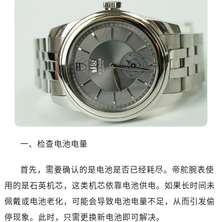
一、检查电池电量
首先，需要确认的是电池是否已经耗尽。帝舵腕表使
用的是石英机芯，这类机芯依靠电池供电。如果长时间未
佩戴或电池老化，可能会导致电池电量不足，从而引发偷
停现象。此时，只需更换新电池即可解决。