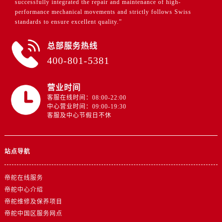
successfully integrated the repair and maintenance of high-
performance mechanical movements and strictly follows Swiss
standards to ensure excellent quality.”
总部服务热线
400-801-5381
营业时间
客服在线时间：08:00-22:00
中心营业时间：09:00-19:30
客服及中心节假日不休
站点导航
帝舵在线服务
帝舵中心介绍
帝舵维修及保养项目
帝舵中国区服务网点