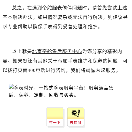
总之，在遇到帝舵腕表偷停问题时，请首先尝试上述
基本解决办法。如果情况复杂或无法自行解决，则建议寻
求专业帮助以确保手表得到妥善处理和维护。
以上就是
北京帝舵售后服务中心
为您分享的精彩内
容。如果您还有其他关于帝舵手表维护和保养的问题，可
以拨打页面400电话进行咨询，我们将竭诚为您服务。
赞一下
去提问