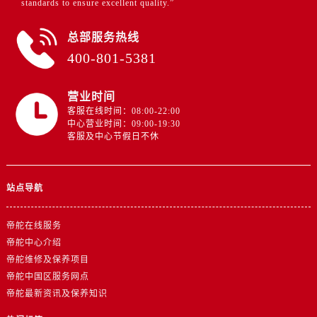
standards to ensure excellent quality.”
总部服务热线
400-801-5381
营业时间
客服在线时间：08:00-22:00
中心营业时间：09:00-19:30
客服及中心节假日不休
站点导航
帝舵在线服务
帝舵中心介绍
帝舵维修及保养项目
帝舵中国区服务网点
帝舵最新资讯及保养知识