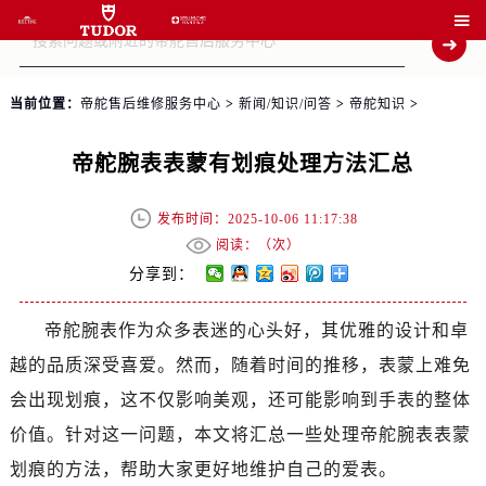

当前位置：
帝舵售后维修服务中心
>
新闻/知识/问答
>
帝舵知识
>
帝舵腕表表蒙有划痕处理方法汇总
发布时间：2025-10-06 11:17:38
阅读：（
次）
分享到：
帝舵腕表作为众多表迷的心头好，其优雅的设计和卓
越的品质深受喜爱。然而，随着时间的推移，表蒙上难免
会出现划痕，这不仅影响美观，还可能影响到手表的整体
价值。针对这一问题，本文将汇总一些处理帝舵腕表表蒙
划痕的方法，帮助大家更好地维护自己的爱表。