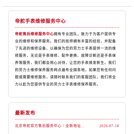
帝舵手表维修服务中心
帝舵售后维修服务中心
拥有专业团队，致力于为客户提供专
业的维修和保养服务。我们的技师拥有丰富的经验，并配备
了先进的维修设备，以确保为您的劳力士手表提供一流的维
修服务，无论是手表维修、配件更换、故障诊断还是手表保
养等服务，我们都会用心对待，让您的手表焕发新生。我们
的劳力士维修保养服务网点遍布全国各地，如果您有任何问
题或需要维修服务，请随时联系我们的客服团队，我们将全
力以赴为您提供专业的劳力士手表维修保养服务。
最新发布
北京帝舵官方售后服务中心｜全新地址及售后电话权威信息公示（2026年7月最新）
2026-07-18