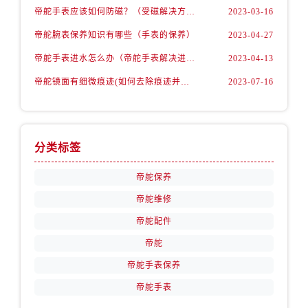
帝舵手表应该如何防磁？（受磁解决方法）
2023-03-16
帝舵腕表保养知识有哪些（手表的保养）
2023-04-27
帝舵手表进水怎么办（帝舵手表解决进水故障的方法）
2023-04-13
帝舵镜面有细微痕迹(如何去除痕迹并保护手表)
2023-07-16
分类标签
帝舵保养
帝舵维修
帝舵配件
帝舵
帝舵手表保养
帝舵手表