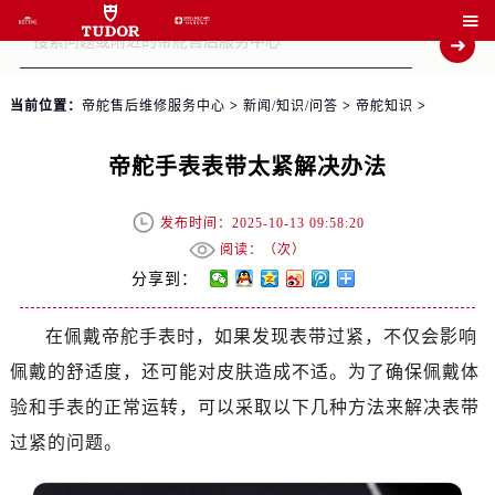

当前位置：
帝舵售后维修服务中心
>
新闻/知识/问答
>
帝舵知识
>
帝舵手表表带太紧解决办法
发布时间：2025-10-13 09:58:20
阅读：（
次）
分享到：
在佩戴帝舵手表时，如果发现表带过紧，不仅会影响
佩戴的舒适度，还可能对皮肤造成不适。为了确保佩戴体
验和手表的正常运转，可以采取以下几种方法来解决表带
过紧的问题。