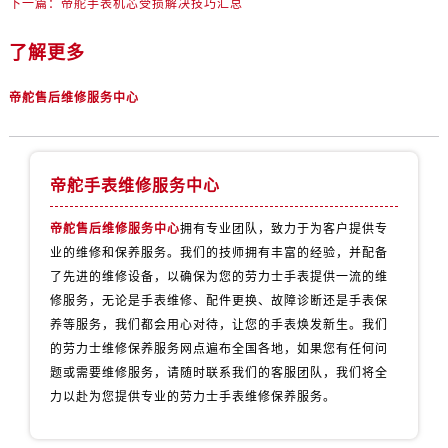
下一篇：
帝舵手表机芯受损解决技巧汇总
了解更多
帝舵售后维修服务中心
帝舵手表维修服务中心
帝舵售后维修服务中心
拥有专业团队，致力于为客户提供专
业的维修和保养服务。我们的技师拥有丰富的经验，并配备
了先进的维修设备，以确保为您的劳力士手表提供一流的维
修服务，无论是手表维修、配件更换、故障诊断还是手表保
养等服务，我们都会用心对待，让您的手表焕发新生。我们
的劳力士维修保养服务网点遍布全国各地，如果您有任何问
题或需要维修服务，请随时联系我们的客服团队，我们将全
力以赴为您提供专业的劳力士手表维修保养服务。