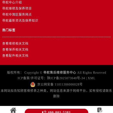
帝舵中心介绍
帝舵维修及保养项目
帝舵中国区服务网点
帝舵最新资讯及保养知识
热门标签
查看维修相关文档
查看保养相关文档
查看配件相关文档
版权所有：
Copyright ©
帝舵售后维修服务中心
All Rights Reserved
ICP备案/许可证号：
陕ICP备2025073640号-34
|
XML
京公网安备 11011306006028号
本网站拟告知顾客维修表之种类，网站信息来源于网络平台，如有侵权请联系
删除


400-801-5381