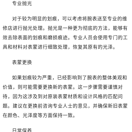
专业抛光
对于较为明显的划痕，可以考虑将腕表送至专业的维
修店进行抛光处理。抛光是一种更为彻底的方法，能够有
效去除表面的划痕和磨损痕迹。专业人员会使用专门的工
具和材料对表蒙进行细致处理，恢复其原有的光泽。
表蒙更换
如果划痕较为严重，已经影响到了腕表的整体美观和
价值，则可能需要更换新的表蒙。这一步骤需要谨慎对
待，因为这涉及到对原装表蒙材质和设计风格的匹配问
题。建议在更换前咨询专业人士的意见，并确保新旧表蒙
在颜色、光泽度等方面保持一致。
日常保养