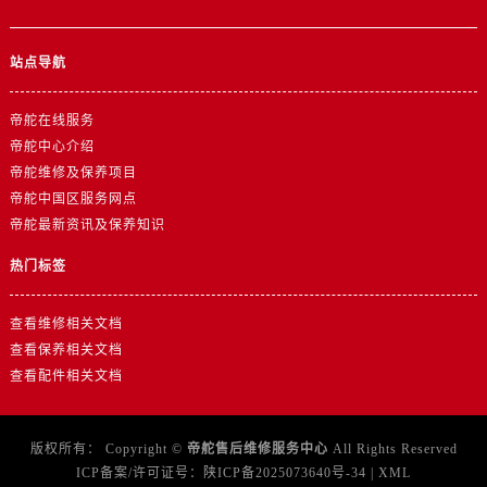
站点导航
帝舵在线服务
帝舵中心介绍
帝舵维修及保养项目
帝舵中国区服务网点
帝舵最新资讯及保养知识
热门标签
查看维修相关文档
查看保养相关文档
查看配件相关文档
版权所有：
Copyright ©
帝舵售后维修服务中心
All Rights Reserved
ICP备案/许可证号：
陕ICP备2025073640号-34
|
XML