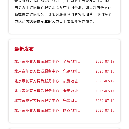
养等服务，我们都会用心对待，让您的手表焕发新生。我们
的劳力士维修保养服务网点遍布全国各地，如果您有任何问
题或需要维修服务，请随时联系我们的客服团队，我们将全
力以赴为您提供专业的劳力士手表维修保养服务。
最新发布
北京帝舵官方售后服务中心｜全新地址及售后电话权威信息公示（2026年7月最新）
2026-07-18
北京帝舵官方售后服务中心｜完整地址及服务热线权威信息公示（2026年7月最新）
2026-07-18
北京帝舵官方售后服务中心｜最新地址与官方维修热线权威信息公示（2026年7月最新）
2026-07-17
北京帝舵官方售后服务中心｜全部地址与售后热线电话权威信息公示（2026年7月最新）
2026-07-17
北京帝舵官方售后服务中心｜完整网点地址及官方热线权威信息公示（2026年7月最新）
2026-07-16
北京帝舵官方售后服务中心｜网点地址及服务热线权威信息公示（2026年7月最新）
2026-07-16