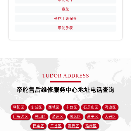
帝舵
帝舵手表保养
帝舵手表
TUDOR ADDRESS
帝舵售后维修服务中心地址电话查询
朝阳区
东城区
西城区
丰台区
石景山区
海淀区
门头沟区
房山区
通州区
顺义区
昌平区
大兴区
怀柔区
平谷区
密云区
延庆区