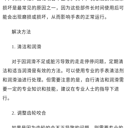
损坏是最常见的原因之一，因为这些部件长时间使用后可
能会出现磨损或损坏，从而影响手表的正常运行。
解决方法
1. 清洁和润滑
对于因润滑不足或脏污导致的走走停停问题，定期清
洁和适当润滑是有效的方法。可以使用专业的手表清洁剂
和润滑油进行处理。但需要注意的是，自行清洁和润滑需
要一定的专业知识和技能，建议在专业人士的指导下进
行。
2. 调整齿轮咬合
如果是因为齿轮咬合不正导致的问题，则需要专业的