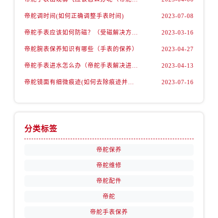
帝舵调时间(如何正确调整手表时间)
2023-07-08
帝舵手表应该如何防磁？（受磁解决方法）
2023-03-16
帝舵腕表保养知识有哪些（手表的保养）
2023-04-27
帝舵手表进水怎么办（帝舵手表解决进水故障的方法）
2023-04-13
帝舵镜面有细微痕迹(如何去除痕迹并保护手表)
2023-07-16
分类标签
帝舵保养
帝舵维修
帝舵配件
帝舵
帝舵手表保养