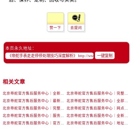
赞一下
去提问
本页永久地址：
一键复制
相关文章
北京帝舵官方售后服务中心｜全新地址及售后电话权威信息公示（2026年7月最新）
北京帝舵官方售后服务中心｜完整地址及服务热线权威信息公示（2026年7月最新）
北京帝舵官方售后服务中心｜最新地址与官方维修热线权威信息公示（2026年7月最新）
北京帝舵官方售后服务中心｜全部地址与售后热线电话权威信息公示（2026年7月最新）
北京帝舵官方售后服务中心｜完整网点地址及官方热线权威信息公示（2026年7月最新）
北京帝舵官方售后服务中心｜网点地址及服务热线权威信息公示（2026年7月最新）
北京帝舵官方售后服务中心｜服务热线及全部网点地址权威信息公示（2026年7月最新）
北京帝舵官方售后服务中心｜全新维修地址及官方热线权威信息公示（2026年7月最新）
北京帝舵官方售后服务中心｜官方地址及售后服务电话权威信息公示（2026年7月最新）
北京帝舵官方售后服务中心｜地址与客户服务热线权威信息公示（2026年7月最新）