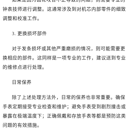
钟表技师进行调整。这通常涉及到对机芯内部零件的细致
调整和校准工作。
3. 更换损坏部件
对于发条损坏或其他严重磨损的情况，则可能需要更
换相应的部件。这同样是一项专业的工作，建议送到专业
的维修点进行处理。
日常保养
除了上述处理方法外，日常的保养也非常重要。确保
手表定期接受专业检查和维护；避免手表受到剧烈撞击或
暴露在极端温度下；正确佩戴和存放手表等都是预防这类
问题的有效措施。