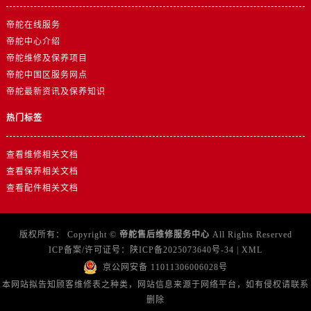
帝舵在线服务
帝舵中心介绍
帝舵维修及保养项目
帝舵中国区服务网点
帝舵最新资讯及保养知识
热门标签
查看维修相关文档
查看保养相关文档
查看配件相关文档
版权所有：
Copyright ©
帝舵售后维修服务中心
All Rights Reserved
ICP备案/许可证号：
陕ICP备2025073640号-34
|
XML
京公网安备 11011306006028号
本网站拟告知顾客维修表之种类，网站信息来源于网络平台，如有侵权请联系
删除