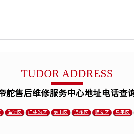
TUDOR ADDRESS
帝舵售后维修服务中心地址电话查
区
海淀区
门头沟区
房山区
通州区
顺义区
昌平区