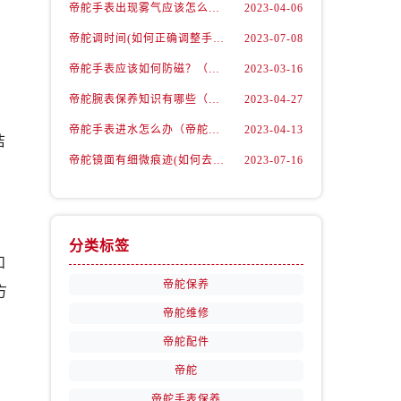
帝舵手表出现雾气应该怎么办呢（帝舵手表出现雾气的解决办法）
2023-04-06
帝舵调时间(如何正确调整手表时间)
2023-07-08
帝舵手表应该如何防磁？（受磁解决方法）
2023-03-16
帝舵腕表保养知识有哪些（手表的保养）
2023-04-27
帝舵手表进水怎么办（帝舵手表解决进水故障的方法）
2023-04-13
洁
帝舵镜面有细微痕迹(如何去除痕迹并保护手表)
2023-07-16
分类标签
和
帝舵保养
方
帝舵维修
帝舵配件
帝舵
帝舵手表保养