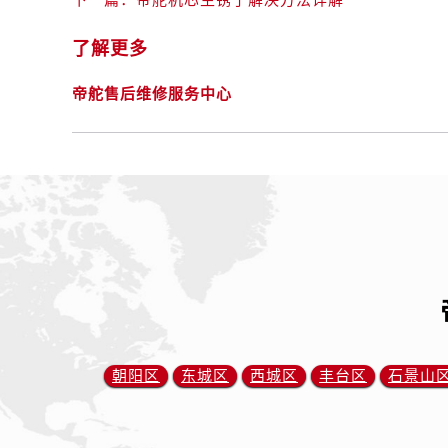
下一篇：
帝舵机芯生锈了解决方法详解
了解更多
帝舵售后维修服务中心
朝阳区
东城区
西城区
丰台区
石景山