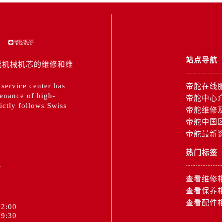
站点导航
能机械机芯的维修和维
 service center has
帝舵在线
tenance of high-
帝舵中心
ctly follows Swiss
帝舵维修
帝舵中国
帝舵最新
热门标签
1
查看维修
查看保养
查看配件
2:00
9:30