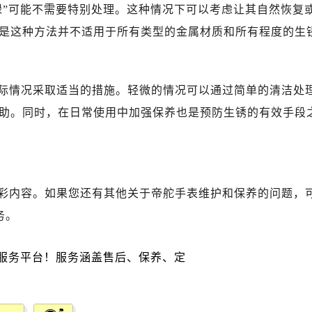
绿”可能不需要特别处理。这种情况下可以考虑让其自然恢复
是这种方法并不适用于所有类型的金属材质和所有程度的生
际情况采取适当的措施。轻微的情况可以通过简单的清洁处
助。同时，在日常使用中加强保养也是预防生锈的有效手段
彩内容。如果您还有其他关于帝舵手表维护和保养的问题，
务。