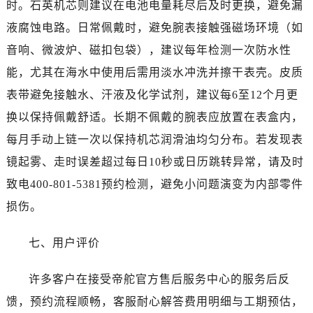
时。石英机芯则建议在电池电量耗尽后及时更换，避免漏
液腐蚀电路。日常佩戴时，避免腕表接触强磁场环境（如
音响、微波炉、磁扣包袋），建议每年检测一次防水性
能，尤其在海水中使用后需用淡水冲洗并擦干表壳。皮质
表带避免接触水、汗液及化学试剂，建议每6至12个月更
换以保持佩戴舒适。长期不佩戴的腕表应放置在表盒内，
每月手动上链一次以保持机芯润滑油均匀分布。若发现表
镜起雾、走时误差超过每日10秒或日历跳转异常，请及时
致电400-801-5381预约检测，避免小问题演变为内部零件
损伤。
七、用户评价
许多客户在接受帝舵官方售后服务中心的服务后反
馈，预约流程顺畅，客服耐心解答费用明细与工期预估，