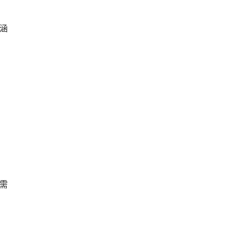
涵
，
无需