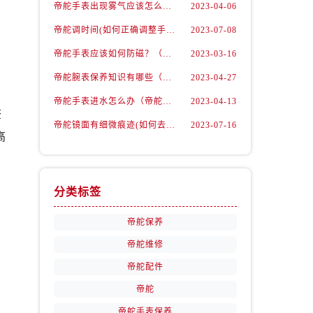
帝舵手表出现雾气应该怎么办呢（帝舵手表出现雾气的解决办法）
2023-04-06
帝舵调时间(如何正确调整手表时间)
2023-07-08
帝舵手表应该如何防磁？（受磁解决方法）
2023-03-16
帝舵腕表保养知识有哪些（手表的保养）
2023-04-27
官
帝舵手表进水怎么办（帝舵手表解决进水故障的方法）
2023-04-13
查
帝舵镜面有细微痕迹(如何去除痕迹并保护手表)
2023-07-16
高
分类标签
帝舵保养
服
帝舵维修
帝舵配件
帝舵
帝舵手表保养