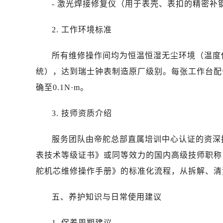
- 激光焊接修复仪（用于表壳、表扣的精密补
2. 工作环境标准
所有维修操作间均为恒温恒湿无尘环境（温度保持
统），达到瑞士钟表制造原厂级别。每张工作台配
确至0.1N·m。
3. 技师资质介绍
服务团队由帝舵总部直属培训中心认证的资深
表技术等级证书》或同等效力的国内高级技师职称
舵机芯维修操作手册》的标准化流程，从拆解、清
五、养护知识与日常使用建议
1. 保养周期建议