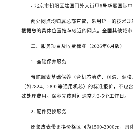
- 北京市朝阳区建国门外大街甲6号华熙国际中
两处网点均归属总部直管，采用统一的技术规范与
根据您的具体位置推荐较近的网点。全国其他城市
二、服务项目及收费标准（2026年6月版）
1. 基础保养服务
帝舵腕表基础保养（含机芯清洗、润滑、调校、
（如2824、2892等通用机芯）的标准报价，
殊处理费用。保养完成时间通常为3-5个工作日。
2. 配件更换服务
原装皮表带更换价格区间为1500-2000元