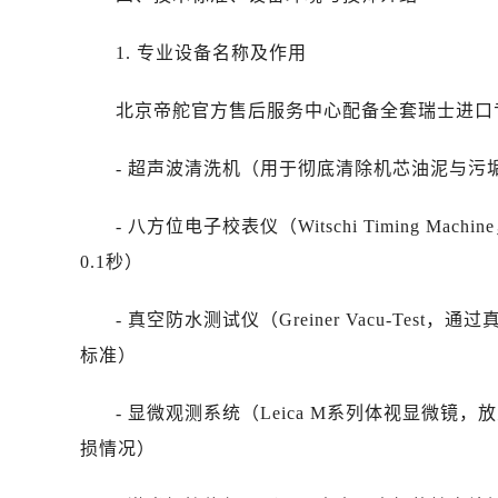
1. 专业设备名称及作用
北京帝舵官方售后服务中心配备全套瑞士进口
- 超声波清洗机（用于彻底清除机芯油泥与污垢
- 八方位电子校表仪（Witschi Timing
0.1秒）
- 真空防水测试仪（Greiner Vacu-Te
标准）
- 显微观测系统（Leica M系列体视显微镜
损情况）