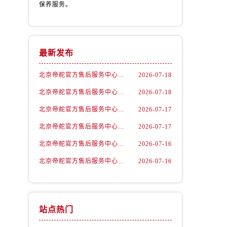
保养服务。
最新发布
北京帝舵官方售后服务中心｜全新地址及售后电话权威信息公示（2026年7月最新）
2026-07-18
北京帝舵官方售后服务中心｜完整地址及服务热线权威信息公示（2026年7月最新）
2026-07-18
北京帝舵官方售后服务中心｜最新地址与官方维修热线权威信息公示（2026年7月最新）
2026-07-17
北京帝舵官方售后服务中心｜全部地址与售后热线电话权威信息公示（2026年7月最新）
2026-07-17
北京帝舵官方售后服务中心｜完整网点地址及官方热线权威信息公示（2026年7月最新）
2026-07-16
北京帝舵官方售后服务中心｜网点地址及服务热线权威信息公示（2026年7月最新）
2026-07-16
站点热门