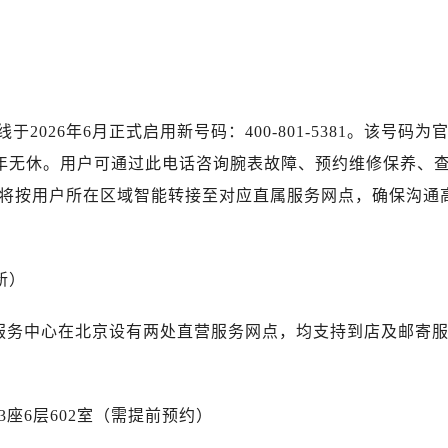
026年6月正式启用新号码：400-801-5381。该号码为
0，全年无休。用户可通过此电话咨询腕表故障、预约维修保养、
将按用户所在区域智能转接至对应直属服务网点，确保沟通
新）
后服务中心在北京设有两处直营服务网点，均支持到店及邮寄
3座6层602室（需提前预约）