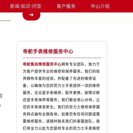
新闻/知识/问答
客户服务
中心介绍
帝舵手表维修服务中心
帝舵售后维修服务中心
拥有专业团队，致力于
为客户提供专业的维修和保养服务。我们的技
师拥有丰富的经验，并配备了先进的维修设
服
备，以确保为您的劳力士手表提供一流的维修
服务，无论是手表维修、配件更换、故障诊断
均
还是手表保养等服务，我们都会用心对待，让
心
您的手表焕发新生。我们的劳力士维修保养服
，
务网点遍布全国各地，如果您有任何问题或需
要维修服务，请随时联系我们的客服团队，我
们将全力以赴为您提供专业的劳力士手表维修