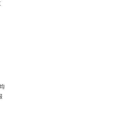
直
均
报