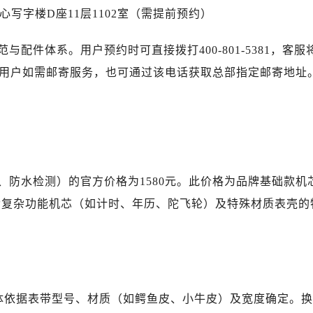
心写字楼D座11层1102室（需提前预约）
配件体系。用户预约时可直接拨打400-801-5381，客服
用户如需邮寄服务，也可通过该电话获取总部指定邮寄地址
防水检测）的官方价格为1580元。此价格为品牌基础款机
不包含复杂功能机芯（如计时、年历、陀飞轮）及特殊材质表壳的
，具体依据表带型号、材质（如鳄鱼皮、小牛皮）及宽度确定。换