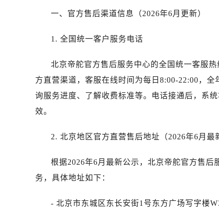
一、官方售后渠道信息（2026年6月更新）
1. 全国统一客户服务电话
北京帝舵官方售后服务中心的全国统一客服热线于2
方直营渠道，客服在线时间为每日8:00-22:0
询服务进度、了解收费标准等。电话接通后，系统
效。
2. 北京地区官方直营售后地址（2026年6月最
根据2026年6月最新公示，北京帝舵官方售
务，具体地址如下：
- 北京市东城区东长安街1号东方广场写字楼W