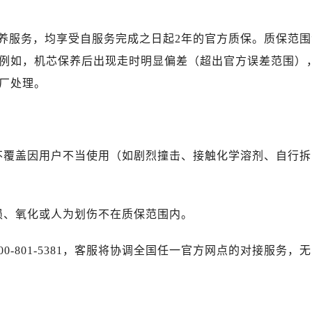
养服务，均享受自服务完成之日起2年的官方质保。质保范围
例如，机芯保养后出现走时明显偏差（超出官方误差范围）
厂处理。
不覆盖因用户不当使用（如剧烈撞击、接触化学溶剂、自行拆
损、氧化或人为划伤不在质保范围内。
0-801-5381，客服将协调全国任一官方网点的对接服务，