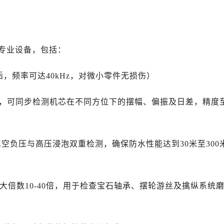
专业设备，包括：
，频率可达40kHz，对微小零件无损伤）
 Machine，可同步检测机芯在不同方位下的摆幅、偏振及日差，精度
st，通过真空负压与高压浸泡双重检测，确保防水性能达到30米至300
，放大倍数10-40倍，用于检查宝石轴承、摆轮游丝及擒纵系统