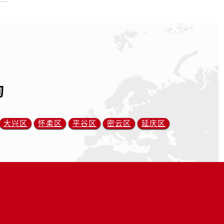
询
大兴区
怀柔区
平谷区
密云区
延庆区