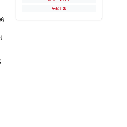
帝舵手表
的
用
分
者