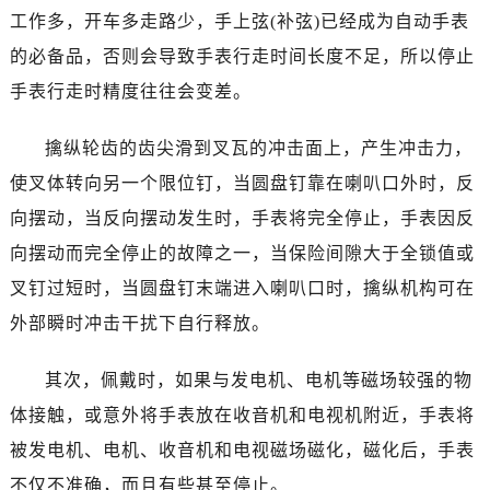
工作多，开车多走路少，手上弦(补弦)已经成为自动手表
的必备品，否则会导致手表行走时间长度不足，所以停止
手表行走时精度往往会变差。
擒纵轮齿的齿尖滑到叉瓦的冲击面上，产生冲击力，
使叉体转向另一个限位钉，当圆盘钉靠在喇叭口外时，反
向摆动，当反向摆动发生时，手表将完全停止，手表因反
向摆动而完全停止的故障之一，当保险间隙大于全锁值或
叉钉过短时，当圆盘钉末端进入喇叭口时，擒纵机构可在
外部瞬时冲击干扰下自行释放。
其次，佩戴时，如果与发电机、电机等磁场较强的物
体接触，或意外将手表放在收音机和电视机附近，手表将
被发电机、电机、收音机和电视磁场磁化，磁化后，手表
不仅不准确，而且有些甚至停止。