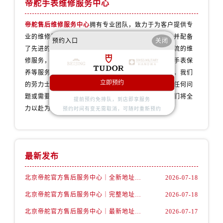
帝舵手表维修服务中心
帝舵售后维修服务中心
拥有专业团队，致力于为客户提供专
业的维修和保养服务。我们的技师拥有丰富的经验，并配备
预约入口
关闭
了先进的维修设备，以确保为您的劳力士手表提供一流的维
修服务，无论是手表维修、配件更换、故障诊断还是手表保
养等服务，我们都会用心对待，让您的手表焕发新生。我们
立即预约
的劳力士维修保养服务网点遍布全国各地，如果您有任何问
题或需要维修服务，请随时联系我们的客服团队，我们将全
提前预约免排队，到店即享服务
力以赴为您提供专业的劳力士手表维修保养服务。
预约时间有变无需取消，可随时重新预约
最新发布
北京帝舵官方售后服务中心｜全新地址及售后电话权威信息公示（2026年7月最新）
2026-07-18
北京帝舵官方售后服务中心｜完整地址及服务热线权威信息公示（2026年7月最新）
2026-07-18
北京帝舵官方售后服务中心｜最新地址与官方维修热线权威信息公示（2026年7月最新）
2026-07-17