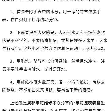
1、首先去除手表中的水分，用干净的绒布包裹手
表，在白炽灯下烘烤约40分钟。
2、下面要提醒大家的是，大米去水法和干燥剂密封
法是不科学的。不要随意相信，尤其是埋在大米里。大米
里有灰尘。这些小灰尘很容易附着在运动上，破坏运动。
3、用醋洗，醋酸可以溶解锈蚀，然后用水冲洗，注
意不要让手表接触水，尤其是汗水。
4、用纤维布蘸少量牙膏，沿一个方向擦拭，可以去
除锈迹，不能东西交叉擦拭，容易留下新的疤痕。
上述就是
成都帝舵维修
中心
分享的“
帝舵腕表表盘生
锈（表盘生锈解决方法）
”的内容了，各位爱表者都有一