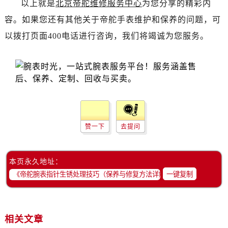
以上就是
北京帝舵维修服务中心
为您分享的精彩内
容。如果您还有其他关于帝舵手表维护和保养的问题，可
以拨打页面400电话进行咨询，我们将竭诚为您服务。
赞一下
去提问
本页永久地址：
一键复制
相关文章