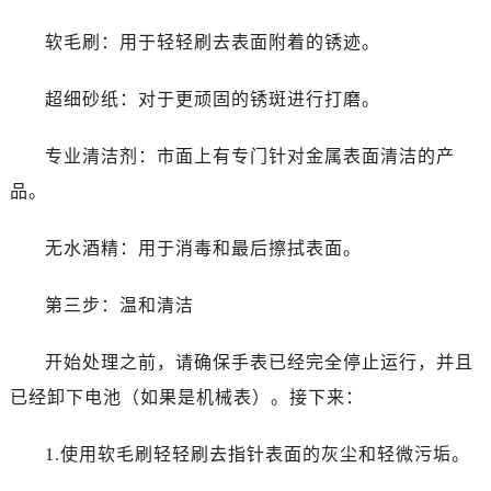
软毛刷：用于轻轻刷去表面附着的锈迹。
超细砂纸：对于更顽固的锈斑进行打磨。
专业清洁剂：市面上有专门针对金属表面清洁的产
品。
无水酒精：用于消毒和最后擦拭表面。
第三步：温和清洁
开始处理之前，请确保手表已经完全停止运行，并且
已经卸下电池（如果是机械表）。接下来：
1.使用软毛刷轻轻刷去指针表面的灰尘和轻微污垢。