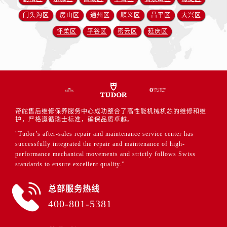
门头沟区
房山区
通州区
顺义区
昌平区
大兴区
怀柔区
平谷区
密云区
延庆区
帝舵售后维修保养服务中心成功整合了高性能机械机芯的维修和维
护，严格遵循瑞士标准，确保品质卓越。
"Tudor’s after-sales repair and maintenance service center has
successfully integrated the repair and maintenance of high-
performance mechanical movements and strictly follows Swiss
standards to ensure excellent quality.”
总部服务热线
400-801-5381